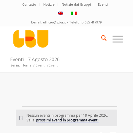
Contatto
Notizie
Notizie dai Gruppi
Eventi
E-mail:
ufficio@gbu.it
- Telefono
055 417979
Eventi - 7 Agosto 2026
Sei in:
Home
/
Eventi
/
Eventi
Eventi
Nessun eventi in programma per 19 Aprile 2026.
for
Notice
Vai ai
prossimi eventi in programma eventi
.