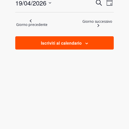
19
Eventi
Evento
19/04/2026
Cerca
Giorno
Viste
Aprile
Ricerca
Seleziona
Naviga
la
e
2026
Giorno successivo
data.
Giorno precedente
viste
Navigazi
Iscriviti al calendario