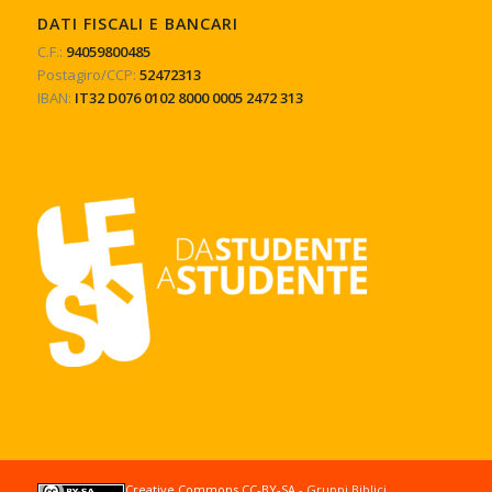
DATI FISCALI E BANCARI
C.F.:
94059800485
Postagiro/CCP:
52472313
IBAN:
IT32 D076 0102 8000 0005 2472 313
Creative Commons CC-BY-SA
- Gruppi Biblici