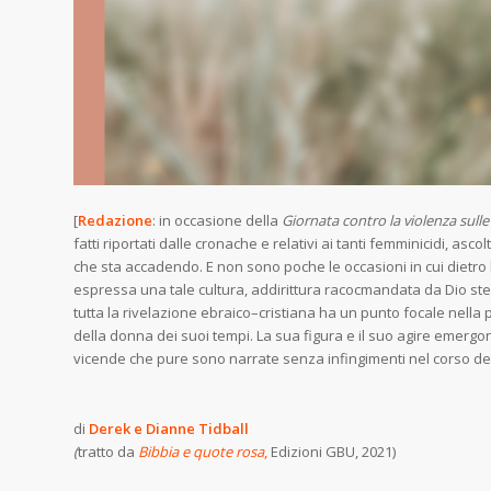
[
Redazione
: in occasione della
Giornata contro la violenza sul
fatti riportati dalle cronache e relativi ai tanti femminicidi, asc
che sta accadendo. E non sono poche le occasioni in cui dietro l
espressa una tale cultura, addirittura racocmandata da Dio s
tutta la rivelazione ebraico–cristiana ha un punto focale nella 
della donna dei suoi tempi. La sua figura e il suo agire emergono
vicende che pure sono narrate senza infingimenti nel corso del
di
Derek e Dianne Tidball
(
tratto da
Bibbia e quote rosa
,
Edizioni GBU, 2021)