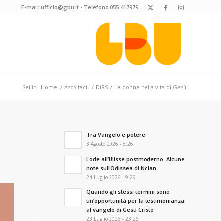
E-mail:
ufficio@gbu.it
- Telefono
055 417979
Sei in:
Home
/
Ascoltaci!
/
DiRS
/
Le donne nella vita di Gesù
Tra Vangelo e potere
3 Agosto 2026 - 8:26
Lode all’Ulisse postmoderno. Alcune
note sull’Odissea di Nolan
24 Luglio 2026 - 9:26
Quando gli stessi termini sono
un’opportunità per la testimonianza
al vangelo di Gesù Cristo
23 Luglio 2026 - 23:26