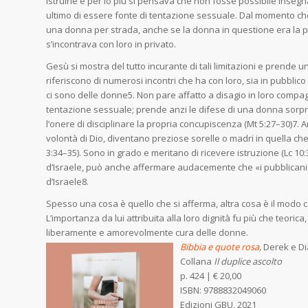
istruirle e per lo più si pensava che non fosse possibile inse­gn
ultimo di essere fonte di tentazione ses­suale. Dal momento che
una donna per strada, anche se la donna in questione era la p
s’in­contrava con loro in privato.
Gesù si mostra del tutto incurante di tali limitazioni e prende 
riferiscono di numerosi incon­tri che ha con loro, sia in pubblico s
ci sono delle donne5. Non pare affatto a disagio in loro compagni
tentazione sessuale; prende anzi le difese di una donna sorpres
l’onere di disciplinare la propria concupi­scenza (Mt 5:27–30)7. 
volontà di Dio, di­ventano preziose sorelle o madri in quella ch
3:34–35). Sono in grado e meritano di ricevere istruzione (Lc 10
d’Israele, può anche affermare audace­mente che «i pubblicani e
d’Israele8.
Spesso una cosa è quello che si afferma, altra cosa è il modo co
L’importanza da lui attribuita alla loro dignità fu più che teoric
liberamente e amo­revolmente cura delle donne.
Bibbia e quote rosa
,
Derek e Di
Collana
Il duplice ascolto
p. 424 | € 20,00
ISBN:
9788832049060
Edizioni GBU, 2021