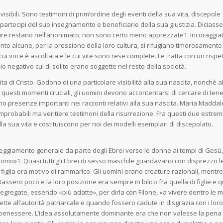
visibili. Sono testimoni di prim’ordine degli eventi della sua vita, discepole
e partecipi del suo insegnamento e beneficia­rie della sua giustizia. Diciasse
ure restano nell’anonima­to, non sono certo meno apprezzate1. Incoraggia
o alcune, per la pressione della loro cultura, si rifugiano timo­rosamente
ui voce è ascoltata e le cui vite sono rese complete. Le tratta con un rispe
 negativo cui di solito erano soggette nel resto della società.
a di Cristo. Godono di una particolare visibilità alla sua nascita, nonché a
questi momenti cruciali, gli uo­mini devono accontentarsi di cercare di tener
no pre­senze importanti nei racconti relativi alla sua nascita. Maria Madda
obabili ma veritiere testimoni della ri­surrezione. Fra questi due estremi
 sua vita e costi­tuiscono per noi dei modelli esemplari di discepolato.
eggiamento generale da parte degli Ebrei verso le donne ai tempi di Gesù,
uomo»1. Quasi tutti gli Ebrei di sesso ma­schile guardavano con disprezzo l
iglia era motivo di ram­marico. Gli uomini erano creature razionali, mentre
­sero poco e la loro posizione era sempre in bilico fra quella di figlie e q
 segregate, essendo «più adatte», per dirla con Filone, «a vivere dentro le 
te all’autorità patriarcale e quando fossero cadute in disgrazia con i loro
uro benessere. L’idea assolutamente dominante era che non valesse la pena