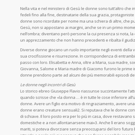
Nella vita e nel ministero di Gesù le donne sono tutt’altro che in
fedeli fino alla fine, destinatarie della sua gra­zia, protagonist
donne sono ricordate per nome ma una schiera di altre, che p
Gesù, non si appostano ai margini, anche se in un primo moment
nell’ombra; diventano però persone la cui presenza si nota, la c
un apprezzamento che non han­no precedenti e ribalta il giudizio
Diverse donne giocano un ruolo importante negli eventi della vit
sua crocifissione e risurrezione. In corrispondenza di entrambi 
passo con loro. Elisabetta e Anna, oltre a Maria, sua madre, so
Giovanna, Salome e Maria madre di Giacomo furono le prime impr
donne prendono parte ad alcuni dei più memorabili episodi della
Le donne negli incontri di Gesù
Lo storico ebreo Giuseppe Flavio riassunse succintamente l’att
quando scrisse che «la donna … è in tutte le cose inferiore all’
donne. Avere un figlio era motivo di ringraziamento, avere una f
don­ne erano creature sensuali2. Si reputava che le donne contas
di schiave. Il loro posto era per lo più in casa, dove restavano
domestiche e a non allonta­narsene mai»3. Anche lì erano sogget
mariti, si po­teva divorziare senza preoccuparsi del loro fut