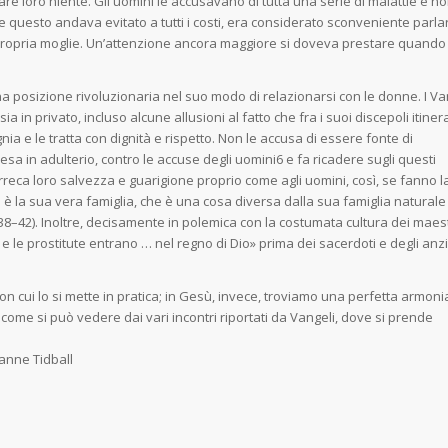
are loro niente. Gli uomini le accusavano di tutta una serie di malattie e n
 questo andava evitato a tutti i costi, era considerato sconveniente parla
ropria moglie. Un’at­tenzione ancora maggiore si doveva prestare quando 
una posizione rivoluzionaria nel suo modo di relazio­narsi con le donne. I Va
ia in privato, incluso alcu­ne allusioni al fatto che fra i suoi discepoli itiner
a e le tratta con dignità e rispetto. Non le accusa di essere fon­te di
a in adulterio, contro le accuse degli uomini6 e fa ri­cadere sugli questi
Arreca loro salvezza e guarigione pro­prio come agli uomini, così, se fanno l
e è la sua vera fa­miglia, che è una cosa diversa dalla sua famiglia naturale
:38–42). Inoltre, decisamente in polemica con la costuma­ta cultura dei maest
 le prostitute entrano … nel regno di Dio» prima dei sacerdoti e degli anz
n cui lo si mette in pratica; in Gesù, invece, trovia­mo una perfetta armoni
a, come si può vedere dai vari in­contri riportati da Vangeli, dove si prende
anne Tidball