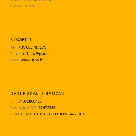
50122 Firenze
RECAPITI
Tel.:
+39 055 417979
E-mail:
ufficio@gbu.it
Web:
www.gbu.it
DATI FISCALI E BANCARI
C.F.:
94059800485
Postagiro/CCP:
52472313
IBAN:
IT32 D076 0102 8000 0005 2472 313