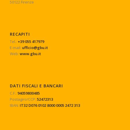
50122 Firenze
RECAPITI
Tel.:
+39 055 417979
E-mail:
ufficio@gbu.it
Web:
www.gbu.it
DATI FISCALI E BANCARI
C.F.:
94059800485
Postagiro/CCP:
52472313
IBAN:
IT32 D076 0102 8000 0005 2472 313