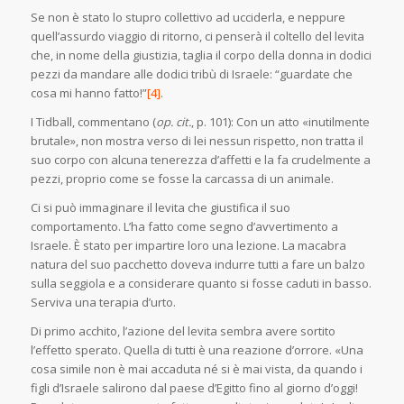
Se non è stato lo stupro collettivo ad ucciderla, e neppure
quell’assurdo viaggio di ritorno, ci penserà il coltello del levita
che, in nome della giustizia, taglia il corpo della donna in dodici
pezzi da mandare alle dodici tribù di Israele: “guardate che
cosa mi hanno fatto!”
[4]
.
I Tidball, commentano (
op. cit.
, p. 101): Con un atto «inutilmente
brutale», non mostra verso di lei nessun rispetto, non tratta il
suo corpo con alcuna tenerezza d’affetti e la fa crudelmente a
pezzi, proprio come se fosse la carcassa di un animale.
Ci si può immaginare il levita che giustifica il suo
comportamento. L’ha fatto come segno d’avvertimento a
Israele. È stato per impartire loro una lezione. La macabra
natura del suo pacchetto doveva indurre tutti a fare un balzo
sulla seggiola e a considerare quanto si fosse caduti in basso.
Serviva una terapia d’urto.
Di primo acchito, l’azione del levita sembra avere sortito
l’effetto sperato. Quella di tutti è una reazione d’orrore. «Una
cosa simile non è mai accaduta né si è mai vista, da quando i
figli d’Israele salirono dal paese d’Egitto fino al giorno d’oggi!