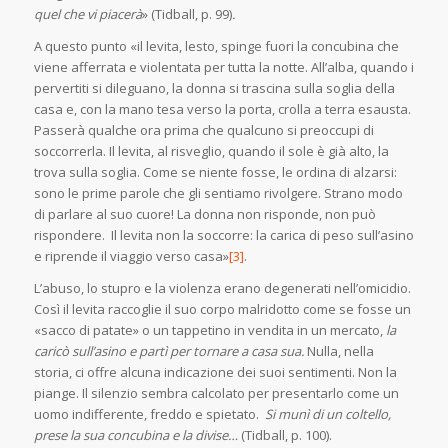
quel che vi piacerà
» (Tidball, p. 99)
.
A questo punto «il levita, lesto, spinge fuori la concubina che
viene afferrata e violentata per tutta la notte. All’alba, quando i
pervertiti si dileguano, la donna si trascina sulla soglia della
casa e, con la mano tesa verso la porta, crolla a terra esausta.
Passerà qualche ora prima che qualcuno si preoccupi di
soccorrerla. Il levita, al risveglio, quando il sole è già alto, la
trova sulla soglia. Come se niente fosse, le ordina di alzarsi:
sono le prime parole che gli sentiamo rivolgere. Strano modo
di parlare al suo cuore! La donna non risponde, non può
rispondere. Il levita non la soccorre: la carica di peso sull’asino
e riprende il viaggio verso casa»
[3]
.
L’abuso, lo stupro e la violenza erano degenerati nell’omicidio.
Così il levita raccoglie il suo corpo malridotto come se fosse un
«sacco di patate» o un tappetino in vendita in un mercato,
la
caricò sull’asino e partì per tornare a casa sua.
Nulla, nella
storia, ci offre alcuna indicazione dei suoi sentimenti. Non la
piange. Il silenzio sembra calcolato per presentarlo come un
uomo indifferente, freddo e spietato.
Si munì di un coltello,
prese la sua concubina e la divise…
(Tidball, p. 100).