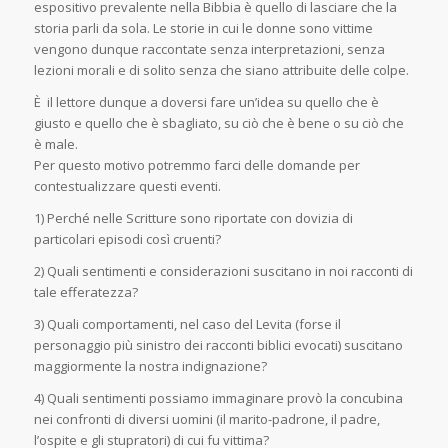
espositivo prevalente nella Bibbia è quello di lasciare che la
storia parli da sola. Le storie in cui le donne sono vittime
vengono dunque raccontate senza interpretazioni, senza
lezioni morali e di solito senza che siano attribuite delle colpe.
È il lettore dunque a doversi fare un’idea su quello che è
giusto e quello che è sbagliato, su ciò che è bene o su ciò che
è male.
Per questo motivo potremmo farci delle domande per
contestualizzare questi eventi.
1) Perché nelle Scritture sono riportate con dovizia di
particolari episodi così cruenti?
2) Quali sentimenti e considerazioni suscitano in noi racconti di
tale efferatezza?
3) Quali comportamenti, nel caso del Levita (forse il
personaggio più sinistro dei racconti biblici evocati) suscitano
maggiormente la nostra indignazione?
4) Quali sentimenti possiamo immaginare provò la concubina
nei confronti di diversi uomini (il marito-padrone, il padre,
l’ospite e gli stupratori) di cui fu vittima?