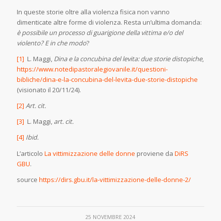
In queste storie oltre alla violenza fisica non vanno
dimenticate altre forme di violenza. Resta un’ultima domanda:
è possibile un processo di guarigione della vittima e/o del
violento? E in che modo
?
[1]
L. Maggi,
Dina e la concubina del levita: due storie distopiche
,
https://www.notedipastoralegiovanile.it/questioni-
bibliche/dina-e-la-concubina-del-levita-due-storie-distopiche
(visionato il 20/11/24).
[2]
Art. cit.
[3]
L. Maggi,
art. cit.
[4]
Ibid.
L’articolo
La vittimizzazione delle donne
proviene da
DiRS
GBU
.
source
https://dirs.gbu.it/la-vittimizzazione-delle-donne-2/
25 NOVEMBRE 2024