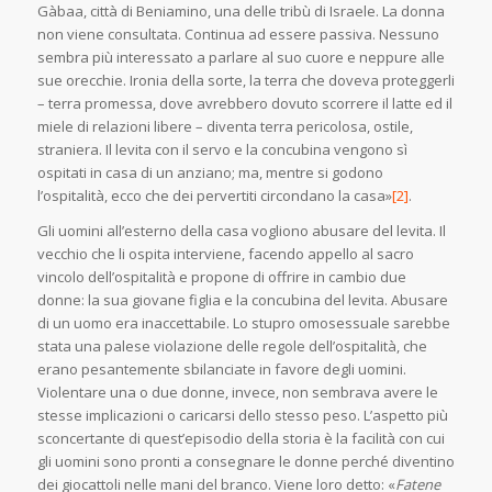
Gàbaa, città di Beniamino, una delle tribù di Israele. La donna
non viene consultata. Continua ad essere passiva. Nessuno
sembra più interessato a parlare al suo cuore e neppure alle
sue orecchie. Ironia della sorte, la terra che doveva proteggerli
– terra promessa, dove avrebbero dovuto scorrere il latte ed il
miele di relazioni libere – diventa terra pericolosa, ostile,
straniera. Il levita con il servo e la concubina vengono sì
ospitati in casa di un anziano; ma, mentre si godono
l’ospitalità, ecco che dei pervertiti circondano la casa»
[2]
.
Gli uomini all’esterno della casa vogliono abusare del levita. Il
vecchio che li ospita interviene, facendo appello al sacro
vincolo dell’ospitalità e propone di offrire in cambio due
donne: la sua giovane figlia e la concubina del levita. Abusare
di un uomo era inaccettabile. Lo stupro omosessuale sarebbe
stata una palese violazione delle regole dell’ospitalità, che
erano pesantemente sbilanciate in favore degli uomini.
Violentare una o due donne, invece, non sembrava avere le
stesse implicazioni o caricarsi dello stesso peso. L’aspetto più
sconcertante di quest’episodio della storia è la facilità con cui
gli uomini sono pronti a consegnare le donne perché diventino
dei giocattoli nelle mani del branco. Viene loro detto: «
Fatene