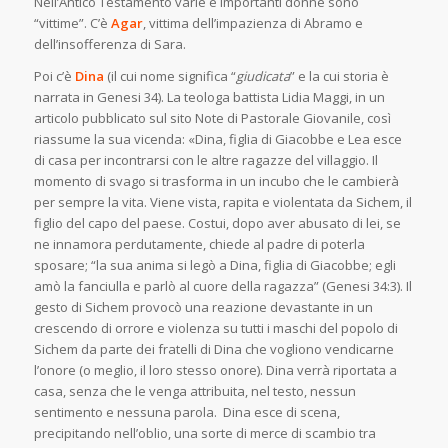
Nell’Antico Testamento varie e importanti donne sono
“vittime”. C’è
Agar
, vittima dell’impazienza di Abramo e
dell’insofferenza di Sara.
Poi c’è
Dina
(il cui nome significa “
giudicata
” e la cui storia è
narrata in Genesi 34). La teologa battista Lidia Maggi, in un
articolo pubblicato sul sito Note di Pastorale Giovanile, così
riassume la sua vicenda: «Dina, figlia di Giacobbe e Lea esce
di casa per incontrarsi con le altre ragazze del villaggio. Il
momento di svago si trasforma in un incubo che le cambierà
per sempre la vita. Viene vista, rapita e violentata da Sichem, il
figlio del capo del paese. Costui, dopo aver abusato di lei, se
ne innamora perdutamente, chiede al padre di poterla
sposare; “la sua anima si legò a Dina, figlia di Giacobbe; egli
amò la fanciulla e parlò al cuore della ragazza” (Genesi 34:3). Il
gesto di Sichem provocò una reazione devastante in un
crescendo di orrore e violenza su tutti i maschi del popolo di
Sichem da parte dei fratelli di Dina che vogliono vendicarne
l’onore (o meglio, il loro stesso onore). Dina verrà riportata a
casa, senza che le venga attribuita, nel testo, nessun
sentimento e nessuna parola. Dina esce di scena,
precipitando nell’oblio, una sorte di merce di scambio tra