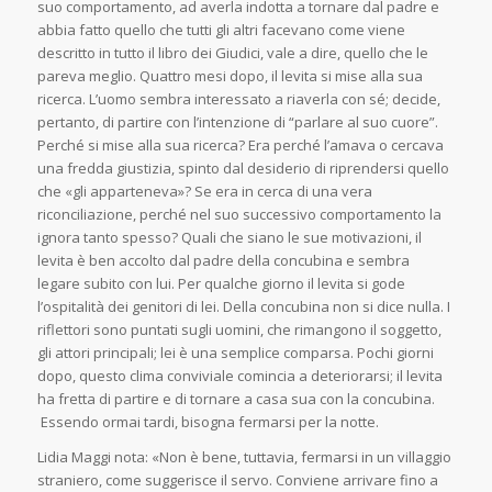
suo comportamento, ad averla indotta a tornare dal padre e
abbia fatto quello che tutti gli altri facevano come viene
descritto in tutto il libro dei Giudici, vale a dire, quello che le
pareva meglio. Quattro mesi dopo, il levita si mise alla sua
ricerca. L’uomo sembra interessato a riaverla con sé; decide,
pertanto, di partire con l’intenzione di “parlare al suo cuore”.
Perché si mise alla sua ricerca? Era perché l’amava o cercava
una fredda giustizia, spinto dal desiderio di riprendersi quello
che «gli apparteneva»? Se era in cerca di una vera
riconciliazione, perché nel suo successivo comportamento la
ignora tanto spesso? Quali che siano le sue motivazioni, il
levita è ben accolto dal padre della concubina e sembra
legare subito con lui. Per qualche giorno il levita si gode
l’ospitalità dei genitori di lei. Della concubina non si dice nulla. I
riflettori sono puntati sugli uomini, che rimangono il soggetto,
gli attori principali; lei è una semplice comparsa. Pochi giorni
dopo, questo clima conviviale comincia a deteriorarsi; il levita
ha fretta di partire e di tornare a casa sua con la concubina.
Essendo ormai tardi, bisogna fermarsi per la notte.
Lidia Maggi nota: «Non è bene, tuttavia, fermarsi in un villaggio
straniero, come suggerisce il servo. Conviene arrivare fino a