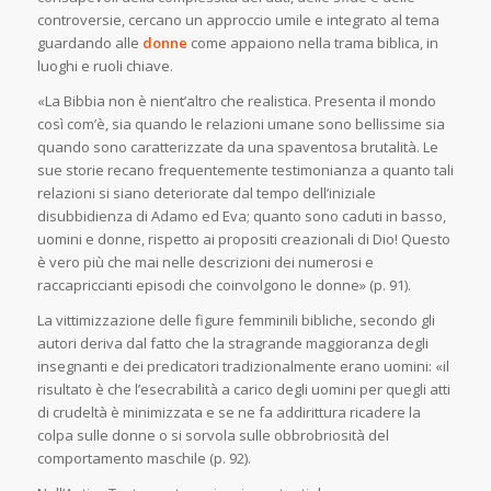
controversie, cercano un approccio umile e integrato al tema
guardando alle
donne
come appaiono nella trama biblica, in
luoghi e ruoli chiave.
«La Bibbia non è nient’altro che realistica. Presenta il mondo
così com’è, sia quando le relazioni umane sono bellissime sia
quando sono caratterizzate da una spaventosa brutalità. Le
sue storie recano frequentemente testimonianza a quanto tali
relazioni si siano deteriorate dal tempo dell’iniziale
disubbidienza di Adamo ed Eva; quanto sono caduti in basso,
uomini e donne, rispetto ai propositi creazionali di Dio! Questo
è vero più che mai nelle descrizioni dei numerosi e
raccapriccianti episodi che coinvolgono le donne» (p. 91).
La vittimizzazione delle figure femminili bibliche, secondo gli
autori deriva dal fatto che la stragrande maggioranza degli
insegnanti e dei predicatori tradizionalmente erano uomini: «il
risultato è che l’esecrabilità a carico degli uomini per quegli atti
di crudeltà è minimizzata e se ne fa addirittura ricadere la
colpa sulle donne o si sorvola sulle obbrobriosità del
comportamento maschile (p. 92).