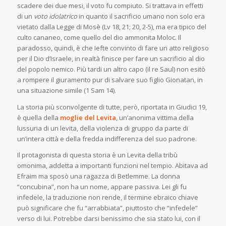
scadere dei due mesi, il voto fu compiuto. Si trattava in effetti
di un
voto idolatrico
in quanto il sacrificio umano non solo era
vietato dalla Legge di Mosè (Lv 18, 21; 20, 2-5), ma era tipico del
culto cananeo, come quello del dio ammonita Moloc. Il
paradosso, quindi, è che Iefte convinto di fare un atto religioso
per il Dio d’Israele, in realtà finisce per fare un sacrificio al dio
del popolo nemico. Più tardi un altro capo (il re Saul) non esitò
a rompere il giuramento pur di salvare suo figlio Gionatan, in
una situazione simile (1 Sam 14).
La storia più sconvolgente di tutte, però, riportata in Giudici 19,
è quella della
moglie del Levita
, un’anonima vittima della
lussuria di un levita, della violenza di gruppo da parte di
un’intera città e della fredda indifferenza del suo padrone.
Il protagonista di questa storia è un Levita della tribù
omonima, addetta a importanti funzioni nel tempio. Abitava ad
Efraim ma sposò una ragazza di Betlemme. La donna
“concubina”, non ha un nome, appare passiva. Lei gli fu
infedele, la traduzione non rende, il termine ebraico chiave
può significare che fu “arrabbiata”, piuttosto che “infedele”
verso di lui. Potrebbe darsi benissimo che sia stato lui, con il