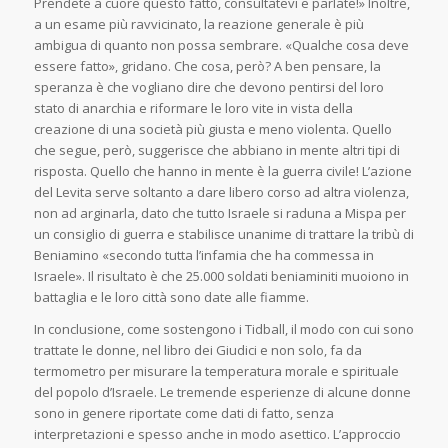
Prendete a cuore questo fatto, consultatevi e parlate!» Inoltre,
a un esame più ravvicinato, la reazione generale è più
ambigua di quanto non possa sembrare. «Qualche cosa deve
essere fatto», gridano. Che cosa, però? A ben pensare, la
speranza è che vogliano dire che devono pentirsi del loro
stato di anarchia e riformare le loro vite in vista della
creazione di una società più giusta e meno violenta. Quello
che segue, però, suggerisce che abbiano in mente altri tipi di
risposta. Quello che hanno in mente è la guerra civile! L’azione
del Levita serve soltanto a dare libero corso ad altra violenza,
non ad arginarla, dato che tutto Israele si raduna a Mispa per
un consiglio di guerra e stabilisce unanime di trattare la tribù di
Beniamino «secondo tutta l’infamia che ha commessa in
Israele». Il risultato è che 25.000 soldati beniaminiti muoiono in
battaglia e le loro città sono date alle fiamme.
In conclusione, come sostengono i Tidball, il modo con cui sono
trattate le donne, nel libro dei Giudici e non solo, fa da
termometro per misurare la temperatura morale e spirituale
del popolo d’Israele. Le tremende esperienze di alcune donne
sono in genere riportate come dati di fatto, senza
interpretazioni e spesso anche in modo asettico. L’approccio