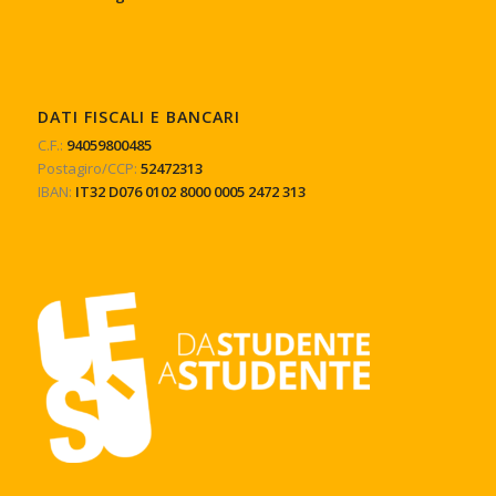
DATI FISCALI E BANCARI
C.F.:
94059800485
Postagiro/CCP:
52472313
IBAN:
IT32 D076 0102 8000 0005 2472 313