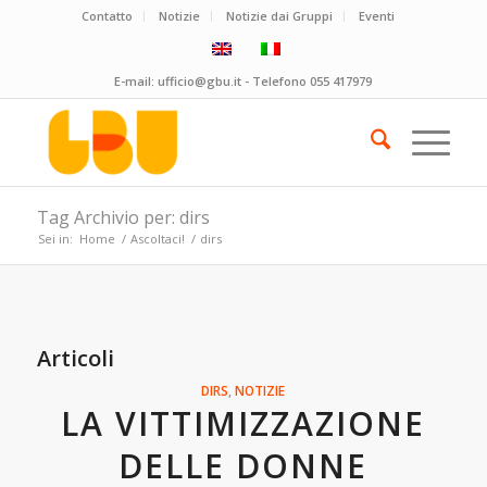
Contatto
Notizie
Notizie dai Gruppi
Eventi
E-mail:
ufficio@gbu.it
- Telefono
055 417979
Tag Archivio per: dirs
Sei in:
Home
/
Ascoltaci!
/
dirs
Articoli
DIRS
,
NOTIZIE
LA VITTIMIZZAZIONE
DELLE DONNE