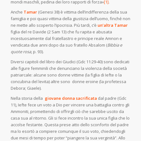
mondi maschili, pedina dei loro rapporti di forza»
[1]
.
Anche
Tamar
(Genesi 38) è vittima dell’indifferenza della sua
famiglia e poi quasi vittima della giustizia dell’uomo, finché non
ne mette allo scoperto l’ipocrisia. Più tardi, c’è
un’altra Tamar
figlia del re Davide (2 Sam 13) che fu rapita e abusata
incestuosamente dal fratellastro e principe reale Amnon e
vendicata due anni dopo da suo fratello Absalom (
Bibbia e
quote rosa
, p. 93).
Diversi capitoli del libro dei Giudici (Gdc 11:29-40) sono dedicati
alle figure femminili che denunciano la violenza della società
patriarcale: alcune sono donne vittime (la figlia di Iefte o la
concubina del levita) altre sono donne eroine (la profetessa
Debora; Giaele).
Nella storia della
giovane donna sacrificata
dal padre (Gdc
11), Iefte fece un voto a Dio per vincere una battaglia contro gli
Ammoniti, promettendo di offrirgli ciò che sarebbe uscito da
casa sua al ritorno. Gli si fece incontro la sua unica figlia che lo
accolse festante. Questa prese atto dello sconforto del padre
ma lo esortò a compiere comunque il suo voto, chiedendogli
due mesi di tempo per poter “piangere la sua verginità”. Allo