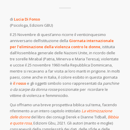
di
Lucia Di Fonso
(Psicologa, Edizioni GBU)
Il 25 Novembre di quest’anno ricorre il venticinquesimo
anniversario dell’istituzione della
Giornata internazionale
per l’eliminazione della violenza contro le donne
, istituita
dall’Assemblea generale delle Nazioni Unite, in ricordo delle
tre sorelle Mirabal (Patria, Minerva e Maria Teresa), violentate
e uccise il 25 novembre 1960 nella Repubblica Dominicana,
mentre si recavano a far visita ai loro mariti in prigione. In molti
paesi, come anche in Italia, il colore esibito in questa giornata
è
il rosso
e gli oggetti simbolo sono rappresentati da
panchine
o da scarpe da donna rosse
posizionate per ricordare le
vittime di violenza e femminicidio.
Qui offriamo una breve prospettiva biblica sul tema, facendo
riferimento a un intero capitolo intitolato
La vittimizzazione
delle donne
del libro dei coniugi Derek e Dianne Tidball,
Bibbia
e quote rosa
,
Edizioni Gbu, 2021. Gli autori (marito e moglie)
consapevoli della complessità dei dati, delle sfide e delle