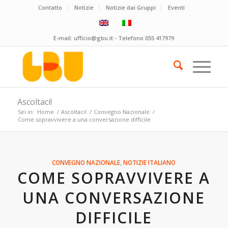
Contatto
Notizie
Notizie dai Gruppi
Eventi
E-mail:
ufficio@gbu.it
- Telefono
055 417979
Ascoltaci!
Sei in:
Home
/
Ascoltaci!
/
Convegno Nazionale
/
Come sopravvivere a una conversazione difficile
CONVEGNO NAZIONALE
,
NOTIZIE
ITALIANO
COME SOPRAVVIVERE A
UNA CONVERSAZIONE
DIFFICILE