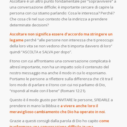
Ascoltare è un altro punto fondamentale per “sopravvivere” a
una conversazione difficile; è importante cercare di capire la
persona con cui stiamo parlando: Cosa le interessa? Perché?
Che cosa c’è nel suo contesto che la indirizza a prendere
determinate decisioni?
Ascoltare non significa essere d’accordo ma stringere un
legame
perché “alle persone non interessa che ti preoccupi
della loro vita se non vedono che ti importa davvero di loro”
quindi “ASCOLTA e SALVA per dopo”.
Il tono con cui affrontiamo una conversazione complicata è
altresì importante, non ha un impatto solo il contenuto del
nostro messaggio ma anche il modo in cui lo esponiamo.
Portiamo le persone a riflettere sulla differenza che c’è tra il
loro modo di parlare e il tono con cui noi parliamo di Dio,
“rispondi al male con il bene” (Romani 12:21).
Questo è il modo giusto per INVITARE le persone, SFIDARLE a
prendere in mano la Bibbia e
a vivere anche loro il
meraviglioso cambiamento che Dio ha operato in noi
.
Grazie a questi consigli dalla parola di Dio ho capito
come
trasformare una conversazione difficile in una