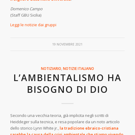
Domenico Campo
(Staff GBU Sicilia)
Leggi le notizie dai gruppi
19 NOVEMBRE 2021
NOTIZIARIO
,
NOTIZIE
ITALIANO
L’AMBIENTALISMO HA
BISOGNO DI DIO
Secondo una vecchia teoria, già implicita negli scritti di
Heiddeger sulla tecnica, e resa popolare da un noto articolo
dello storico Lynn White jr.,
la tradizione ebraico-cristiana
sarebbe la causa della crisi ambientale che stiamo vivendo.