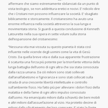
affermare che siamo estremamente sbilanciati da un punto di
vista teologico, se non addirittura eretici e nocivi. E’ ridicolo dire
che i Cristiani non possono influenzare la società. E’ sbagliato
biblicamente e storicamente. Il cristianesimo ha avuto una
enorme influenza nella società attreverso la sua lunga e
movimentata storia. Si guardi a questa conclusione di Kenneth
Latourette nella sua opera in sette volumi sulla storia
dell’espansione del cristianesimo:
“Nessuna vita mai vissuta su questo pianeta è stata così
influente nelle vicende degli uomini come la vita di Gesù
Cristo. Da quella breve vita e dalla sua apparente frustrazione
è scaturita una forza più potente per la trionfante vittoria della
lunga battaglia dell’uomo di ogni altra che sia stata conosciuta
dalla razza umana. Da ciò milioni sono stati sollevati
dall’analfabetismo e l’ignoranza e sono stati collocati sulla
strada di una crescente libertà intellettuale e controllo
sull’ambiente fisico. Ha fatto più per alleviare i dolori fisici della
malattia e della fame di ogni altro impulso conosciuto
dall’uomo. Ha emancipato milioni dalla schiavitù dei beni mobili
e altri milioni dall’assuefazione al vizio. Ha protetto decine di
milioni dallo sfruttamento dei loro compagni. E’ stato la fonte