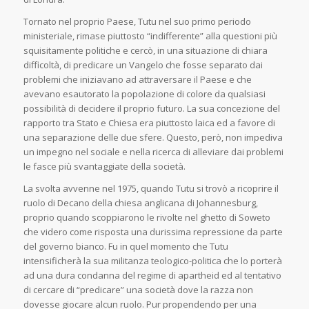
Tornato nel proprio Paese, Tutu nel suo primo periodo
ministeriale, rimase piuttosto “indifferente” alla questioni più
squisitamente politiche e cercò, in una situazione di chiara
difficoltà, di predicare un Vangelo che fosse separato dai
problemi che iniziavano ad attraversare il Paese e che
avevano esautorato la popolazione di colore da qualsiasi
possibilità di decidere il proprio futuro. La sua concezione del
rapporto tra Stato e Chiesa era piuttosto laica ed a favore di
una separazione delle due sfere. Questo, però, non impediva
un impegno nel sociale e nella ricerca di alleviare dai problemi
le fasce più svantaggiate della società.
La svolta avvenne nel 1975, quando Tutu si trovò a ricoprire il
ruolo di Decano della chiesa anglicana di Johannesburg,
proprio quando scoppiarono le rivolte nel ghetto di Soweto
che videro come risposta una durissima repressione da parte
del governo bianco. Fu in quel momento che Tutu
intensificherà la sua militanza teologico-politica che lo porterà
ad una dura condanna del regime di apartheid ed al tentativo
di cercare di “predicare” una società dove la razza non
dovesse giocare alcun ruolo. Pur propendendo per una