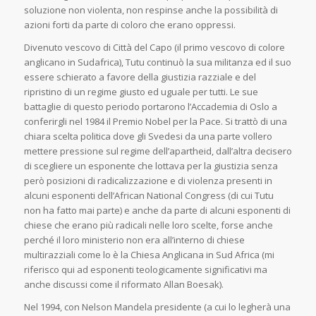
soluzione non violenta, non respinse anche la possibilità di
azioni forti da parte di coloro che erano oppressi.
Divenuto vescovo di Città del Capo (il primo vescovo di colore
anglicano in Sudafrica), Tutu continuò la sua militanza ed il suo
essere schierato a favore della giustizia razziale e del
ripristino di un regime giusto ed uguale per tutti. Le sue
battaglie di questo periodo portarono l’Accademia di Oslo a
conferirgli nel 1984 il Premio Nobel per la Pace. Si trattò di una
chiara scelta politica dove gli Svedesi da una parte vollero
mettere pressione sul regime dell’apartheid, dall’altra decisero
di scegliere un esponente che lottava per la giustizia senza
però posizioni di radicalizzazione e di violenza presenti in
alcuni esponenti dell’African National Congress (di cui Tutu
non ha fatto mai parte) e anche da parte di alcuni esponenti di
chiese che erano più radicali nelle loro scelte, forse anche
perché il loro ministerio non era all’interno di chiese
multirazziali come lo è la Chiesa Anglicana in Sud Africa (mi
riferisco qui ad esponenti teologicamente significativi ma
anche discussi come il riformato Allan Boesak).
Nel 1994, con Nelson Mandela presidente (a cui lo legherà una