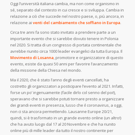
Oggi l’università italiana cambia, ma non come organismo in
sé, separato dal contesto in cui cresce e si sviluppa. Cambia in
relazione a ciò che succede nel nostro paese, o, più ancora, in
relazione ai
venti del cambiamento che soffiano in Europa
.
Circa tre anni fa sono stato invitato a prendere parte a un
importante evento che si sarebbe dovuto tenere in Polonia
nel 2020. Si tratta di un congresso di portata continentale che
avrebbe riunito circa 1000 leader evangelici da tutta Europa. Il
Movimento di Losanna
, promotore e organizzatore di questo
evento, esiste da quasi 50 anni per favorire l’avanzamento
della missione della Chiesa nel mondo.
Ma il 2020, che è stato l’anno degli eventi cancellati, ha
costretto gli organizzatori a posticipare l’evento al 2021. Infatti,
forse un po’ ingenuamente (facile dirlo col senno del poi!),
speravano che si sarebbe potuti tornare presto a organizzare
dei grandi eventi in presenza, lusso che il coronavirus, a oggi,
non ci sta ancora permettendo. Lausanne Europe 20/21,
quindi, si è trasformato in un grande evento online (un altro!)
che ha avuto luogo dal 17 al 20 Novembre e che ha riunito
online più di mille leader da tutto il nostro continente per