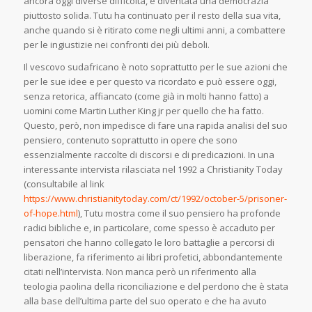
ancora oggi diverse difficoltà, è diventata una democrazia
piuttosto solida. Tutu ha continuato per il resto della sua vita,
anche quando si è ritirato come negli ultimi anni, a combattere
per le ingiustizie nei confronti dei più deboli.
Il vescovo sudafricano è noto soprattutto per le sue azioni che
per le sue idee e per questo va ricordato e può essere oggi,
senza retorica, affiancato (come già in molti hanno fatto) a
uomini come Martin Luther King jr per quello che ha fatto.
Questo, però, non impedisce di fare una rapida analisi del suo
pensiero, contenuto soprattutto in opere che sono
essenzialmente raccolte di discorsi e di predicazioni. In una
interessante intervista rilasciata nel 1992 a
Christianity Today
(consultabile al link
https://www.christianitytoday.com/ct/1992/october-5/prisoner-
of-hope.html
), Tutu mostra come il suo pensiero ha profonde
radici bibliche e, in particolare, come spesso è accaduto per
pensatori che hanno collegato le loro battaglie a percorsi di
liberazione, fa riferimento ai libri profetici, abbondantemente
citati nell’intervista. Non manca però un riferimento alla
teologia paolina della riconciliazione e del perdono che è stata
alla base dell’ultima parte del suo operato e che ha avuto