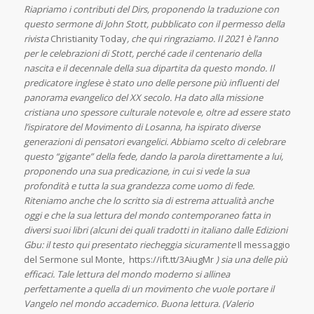
Riapriamo i contributi del Dirs, proponendo la traduzione con
questo sermone di John Stott, pubblicato con il permesso della
rivista
Christianity Today
, che qui ringraziamo. Il 2021 è l’anno
per le celebrazioni di Stott, perché cade il centenario della
nascita e il decennale della sua dipartita da questo mondo. Il
predicatore inglese è stato uno delle persone più influenti del
panorama evangelico del XX secolo. Ha dato alla missione
cristiana uno spessore culturale notevole e, oltre ad essere stato
l’ispiratore del Movimento di Losanna, ha ispirato diverse
generazioni di pensatori evangelici. Abbiamo scelto di celebrare
questo “gigante” della fede, dando la parola direttamente a lui,
proponendo una sua predicazione, in cui si vede la sua
profondità e tutta la sua grandezza come uomo di fede.
Riteniamo anche che lo scritto sia di estrema attualità anche
oggi e che la sua lettura del mondo contemporaneo fatta in
diversi suoi libri (alcuni dei quali tradotti in italiano dalle Edizioni
Gbu: il testo qui presentato riecheggia sicuramente
Il messaggio
del Sermone sul Monte, https://ift.tt/3AiugMr
) sia una delle più
efficaci. Tale lettura del mondo moderno si allinea
perfettamente a quella di un movimento che vuole portare il
Vangelo nel mondo accademico. Buona lettura. (Valerio