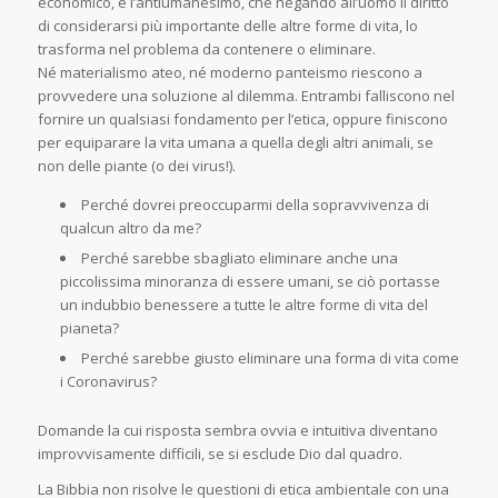
economico, e l’antiumanesimo, che negando all’uomo il diritto
di considerarsi più importante delle altre forme di vita, lo
trasforma nel problema da contenere o eliminare.
Né materialismo ateo, né moderno panteismo riescono a
provvedere una soluzione al dilemma. Entrambi falliscono nel
fornire un qualsiasi fondamento per l’etica, oppure finiscono
per equiparare la vita umana a quella degli altri animali, se
non delle piante (o dei virus!).
Perché dovrei preoccuparmi della sopravvivenza di
qualcun altro da me?
Perché sarebbe sbagliato eliminare anche una
piccolissima minoranza di essere umani, se ciò portasse
un indubbio benessere a tutte le altre forme di vita del
pianeta?
Perché sarebbe giusto eliminare una forma di vita come
i Coronavirus?
Domande la cui risposta sembra ovvia e intuitiva diventano
improvvisamente difficili, se si esclude Dio dal quadro.
La Bibbia non risolve le questioni di etica ambientale con una