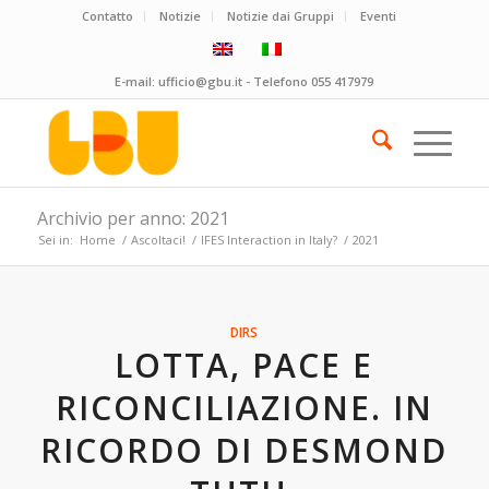
Contatto
Notizie
Notizie dai Gruppi
Eventi
E-mail:
ufficio@gbu.it
- Telefono
055 417979
Archivio per anno: 2021
Sei in:
Home
/
Ascoltaci!
/
IFES Interaction in Italy?
/
2021
DIRS
LOTTA, PACE E
RICONCILIAZIONE. IN
RICORDO DI DESMOND