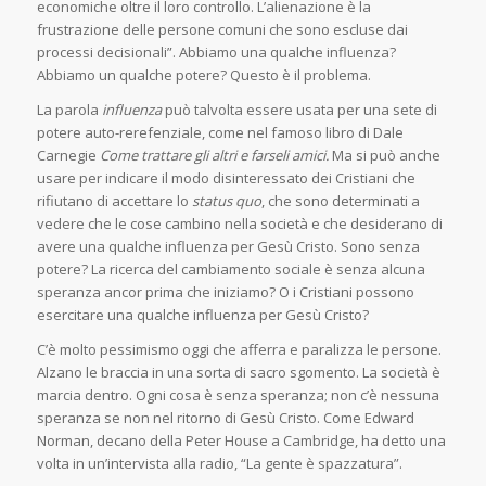
economiche oltre il loro controllo. L’alienazione è la
frustrazione delle persone comuni che sono escluse dai
processi decisionali”. Abbiamo una qualche influenza?
Abbiamo un qualche potere? Questo è il problema.
La parola
influenza
può talvolta essere usata per una sete di
potere auto-rerefenziale, come nel famoso libro di Dale
Carnegie
Come trattare gli altri e farseli amici.
Ma si può anche
usare per indicare il modo disinteressato dei Cristiani che
rifiutano di accettare lo
status quo
, che sono determinati a
vedere che le cose cambino nella società e che desiderano di
avere una qualche influenza per Gesù Cristo. Sono senza
potere? La ricerca del cambiamento sociale è senza alcuna
speranza ancor prima che iniziamo? O i Cristiani possono
esercitare una qualche influenza per Gesù Cristo?
C’è molto pessimismo oggi che afferra e paralizza le persone.
Alzano le braccia in una sorta di sacro sgomento. La società è
marcia dentro. Ogni cosa è senza speranza; non c’è nessuna
speranza se non nel ritorno di Gesù Cristo. Come Edward
Norman, decano della Peter House a Cambridge, ha detto una
volta in un’intervista alla radio, “La gente è spazzatura”.