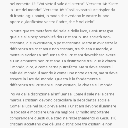
nel versetto 13: “Voi siete il sale della terra”. Versetto 14: “Siete
la luce del mondo”. Versetto 16: “Così la vostra luce risplenda
di fronte agli uomini, in modo che vedano le vostre buone
opere e glorifichino vostro Padre, che è nel cielo”.
In tutte queste metafore del sale e della luce, Gesù insegna
quale sia la responsabilità dei Cristiani in una società non-
cristiana, o sub-cristiana, o post-cristiana. Mette in evidenza la
differenza tra cristiani e non cristiani, tra chiesa e mondo, e
mette in evidenza l’influenza che i cristiani dovrebbero avere
su un ambiente non cristiano. La distinzione tra i due è chiara.
Il mondo, dice, è come carne putrefatta. Ma si deve essere il
sale del mondo. Il mondo è come una notte oscura, ma si deve
essere la luce del mondo. Questa è la fondamentale
differenza tra i cristiani e i non cristiani, la chiesa e il mondo.
Poi va dalla distinzione all’influenza. Come il sale nella carne
marcia, i cristiani devono ostacolare la decadenza sociale.
Come la luce nel buio prevalente, i Cristiani devono illuminare
la società e mostrare una via migliore. E’ molto importante
comprendere questi due stadi nell’insegnamento di Gesù. Più
cristiani accettano che c’è una distinzione tra cristiani e non