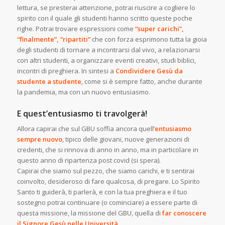
lettura, se presterai attenzione, potrai riuscire a cogliere lo
spirito con il quale gli studenti hanno scritto queste poche
righe. Potrai trovare espressioni come
“super carichi”,
“finalmente”, “ripartiti”
che con forza esprimono tutta la gioia
degli studenti di tornare a incontrarsi dal vivo, a relazionarsi
con altri studenti, a organizzare eventi creativi, studi biblici,
incontri di preghiera. In sintesi a
Condividere Gesù da
studente a studente
, come si è sempre fatto, anche durante
la pandemia, ma con un nuovo entusiasmo.
E quest’entusiasmo ti travolgerà!
Allora capirai che sul GBU soffia ancora quell’
entusiasmo
sempre nuovo
, tipico delle giovani, nuove generazioni di
credenti, che si rinnova di anno in anno, ma in particolare in
questo anno di ripartenza post covid (si spera).
Capirai che siamo sul pezzo, che siamo carichi, e ti sentirai
coinvolto, desideroso di fare qualcosa, di pregare. Lo Spirito
Santo ti guiderà, ti parlerà, e con la tua preghiera e il tuo
sostegno potrai continuare (o cominciare) a essere parte di
questa missione, la missione del GBU, quella di
far conoscere
il Signore Gesù nelle Università
.